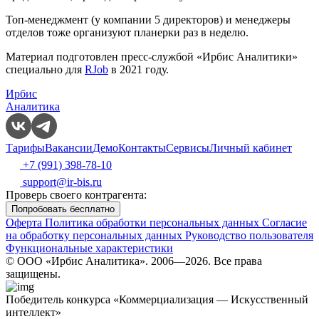
Топ-менеджмент (у компании 5 директоров) и менеджеры
отделов тоже организуют планерки раз в неделю.
Материал подготовлен пресс-службой «Ирбис Аналитики»
специально для
RJob
в 2021 году.
Ирбис
Аналитика
Тарифы
Вакансии
Демо
Контакты
Сервисы
Личный кабинет
+7 (991) 398-78-10
support@ir-bis.ru
Проверь своего контрагента:
Попробовать бесплатно
Оферта
Политика обработки персональных данных
Согласие
на обработку персональных данных
Руководство пользователя
Функциональные характеристики
© ООО «Ирбис Аналитика». 2006—2026. Все права
защищены.
Победитель конкурса «Коммерциализация — Искусственный
интеллект»