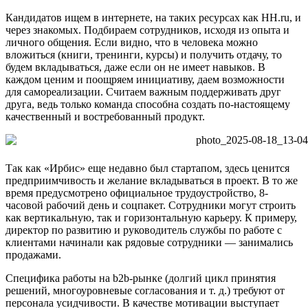
Кандидатов ищем в интернете, на таких ресурсах как HH.ru, и
через знакомых. Подбираем сотрудников, исходя из опыта и
личного общения. Если видно, что в человека можно
вложиться (книги, тренинги, курсы) и получить отдачу, то
будем вкладываться, даже если он не имеет навыков. В
каждом ценим и поощряем инициативу, даем возможности
для самореализации. Считаем важным поддерживать друг
друга, ведь только команда способна создать по-настоящему
качественный и востребованный продукт.
Так как «Ирбис» еще недавно был стартапом, здесь ценится
предприимчивость и желание вкладываться в проект. В то же
время предусмотрено официальное трудоустройство, 8-
часовой рабочий день и соцпакет. Сотрудники могут строить
как вертикальную, так и горизонтальную карьеру. К примеру,
директор по развитию и руководитель службы по работе с
клиентами начинали как рядовые сотрудники — занимались
продажами.
Специфика работы на b2b-рынке (долгий цикл принятия
решений, многоуровневые согласования и т. д.) требуют от
персонала усидчивости. В качестве мотивации выступает