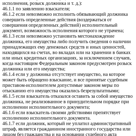
исполнения, розыск должника и т. д.):
46.1.1 по заявлению взыскателя;
46.1.2 если невозможно исполнить обязывающий должника
совершить определенные действия (воздержаться от
совершения определенных действий) исполнительный
документ, возможность исполнения которого не утрачена;
46.1.3 если невозможно установить местонахождение
должника, его имущества либо получить сведения о наличии
принадлежащих ему денежных средств и иных ценностей,
находящихся на счетах, во вкладах или на хранении в банках
или иных кредитных организациях, за исключением случаев,
когда настоящим Федеральным законом предусмотрен розыск
должника или его имущества;
46.1.4 если у должника отсутствует имущество, на которое
может быть обращено взыскание, и все принятые судебным
приставом-исполнителем допустимые законом меры по
отысканию его имущества оказались безрезультатными;
46.1.5 если взыскатель отказался оставить за собой имущество
должника, не реализованное в принудительном порядке при
исполнении исполнительного документа;
46.1.6 если взыскатель своими действиями препятствует
исполнению исполнительного документа.
46.1.7 если должник, который не уплатил административный
штраф, является гражданином иностранного государства или
лицом без гражданства и на основании судебного акта