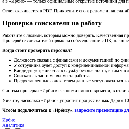
а в «Ирбис» — только официальные открытые источники для п
Отчет скачивается в PDF. Прикрепите его к резюме и напечатайт
Проверка соискателя на работу
Работайте с людьми, которым можно доверять. Качественная пр
Проверяйте соискателей прямо на собеседовании с ПК, планше
Когда стоит проверить персонал?
Должность связана с финансами и документацией по фин
У сотрудника будет доступ к конфиденциальной информа
Кандидат устраивается в службу безопасности, в том чи
Соискатель часто менял места работы.
Предоставленные соискателем данные могут оказаться л
Система проверки «Ирбис» сэкономит много времени, в отличи
Узнайте, насколько «Ирбис» упростит процесс найма. Дарим 10
Чтобы подключиться к «Ирбису»,
запросите презентацию д
Ирбис
Аналитика