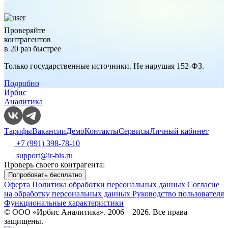
Проверяйте
контрагентов
в 20 раз быстрее
Только государственные источники. Не нарушая 152-ФЗ.
Подробно
Ирбис
Аналитика
Тарифы
Вакансии
Демо
Контакты
Сервисы
Личный кабинет
+7 (991) 398-78-10
support@ir-bis.ru
Проверь своего контрагента:
Попробовать бесплатно
Оферта
Политика обработки персональных данных
Согласие
на обработку персональных данных
Руководство пользователя
Функциональные характеристики
© ООО «Ирбис Аналитика». 2006—2026. Все права
защищены.