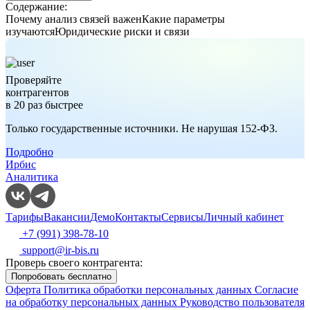
Содержание:
Почему анализ связей важен
Какие параметры
изучаются
Юридические риски и связи
Проверяйте
контрагентов
в 20 раз быстрее
Только государственные источники. Не нарушая 152-ФЗ.
Подробно
Ирбис
Аналитика
Тарифы
Вакансии
Демо
Контакты
Сервисы
Личный кабинет
+7 (991) 398-78-10
support@ir-bis.ru
Проверь своего контрагента:
Попробовать бесплатно
Оферта
Политика обработки персональных данных
Согласие
на обработку персональных данных
Руководство пользователя